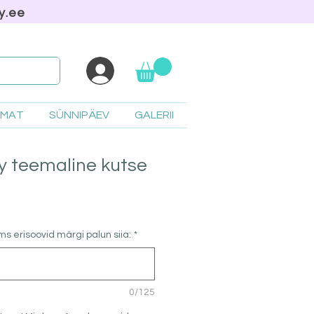
y.ee
AMAT
SÜNNIPÄEV
GALERII
 teemaline kutse
ms erisoovid märgi palun siia:
*
0/125