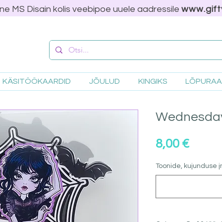
ne MS Disain kolis veebipoe uuele aadressile
www.gift
KÄSITÖÖKAARDID
JÕULUD
KINGIKS
LÕPURA
Wednesday
Price
8,00 €
Toonide, kujunduse j