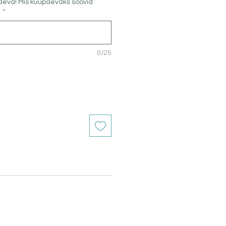
äeva! Mis kuupäevaks soovid
?
*
0/25