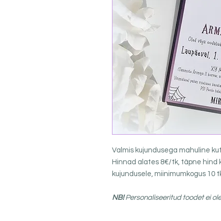
Valmis kujundusega mahuline ku
Hinnad alates 8€/tk, täpne hind 
kujundusele, miinimumkogus 10 t
NB!
Personaliseeritud toodet ei ol