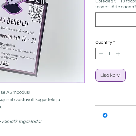
Ooteaeg 5 - 10 tööp
toodet kätte saada
Quantity
*
Lisa korvi
tse A5 mõõdus!
kujuneb vastavalt kogustele ja
k.
e võimalik tagastada!