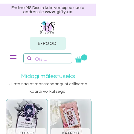
Endine MS Disain kolis veebipoe uuele
aadressile
www.gifty.ee
E-POOD
Midagi mälestuseks
Üllata saajat masstoodangust erilisema
kaardi või kutsega.
KUTSED
KAARDID