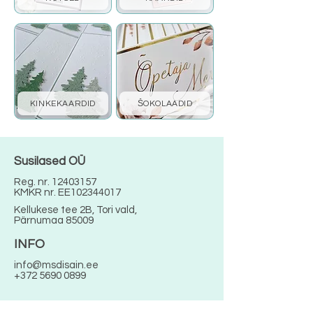
KINKEKAARDID
ŠOKOLAADID
Susilased OÜ
Reg. nr.
12403157
KMKR nr. EE102344017
Kellukese tee 2B, Tori vald,
Pärnumaa 85009
INFO
info@msdisain.ee
+372 5690 0899