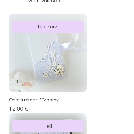
vastavalt sellele.​
Lisa korvi
Õnnitluskaart "Creamy"
Price
12,00 €
Telli