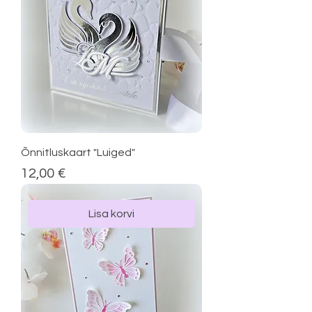
Õnnitluskaart "Luiged"
Price
12,00 €
Lisa korvi