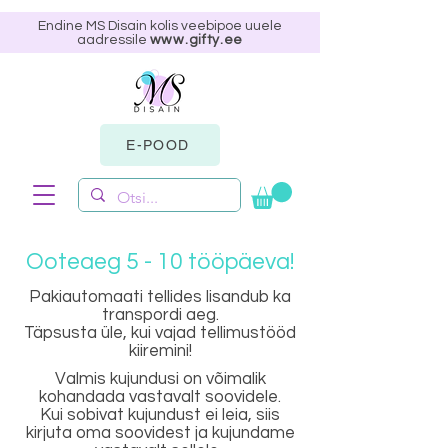
Endine MS Disain kolis veebipoe uuele
aadressile
www.gifty.ee
E-POOD
Ooteaeg 5 - 10 tööpäeva!
Pakiautomaati tellides lisandub ka
transpordi aeg.
Täpsusta üle, kui vajad tellimustööd
kiiremini!
Valmis kujundusi on võimalik
kohandada vastavalt soovidele.
Kui sobivat kujundust ei leia, siis
kirjuta oma soovidest ja kujundame