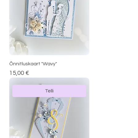
Õnnitluskaart "Wavy"
Price
15,00 €
Telli