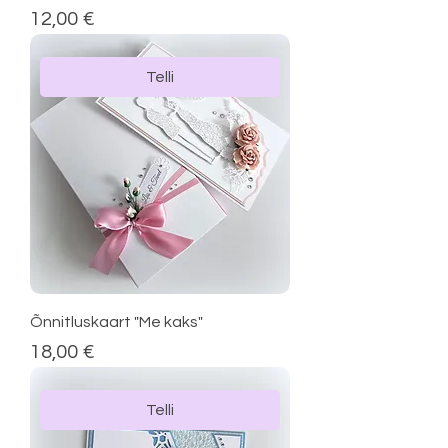
Price
12,00 €
Telli
Õnnitluskaart "Me kaks"
Price
18,00 €
Telli