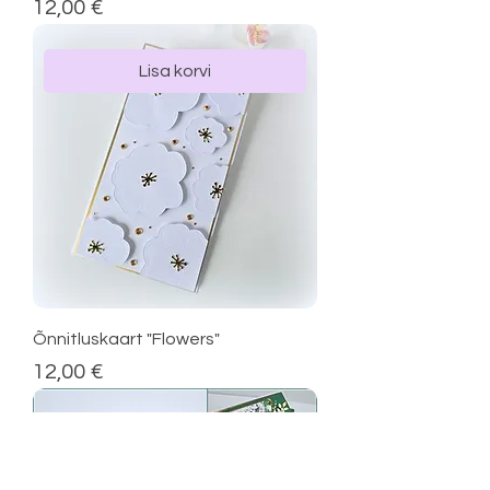
Price
12,00 €
Lisa korvi
Õnnitluskaart "Flowers"
Price
12,00 €
Telli