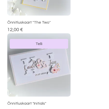
Õnnitluskaart "The Two"
Price
12,00 €
Telli
Õnnitluskaart "Initials"