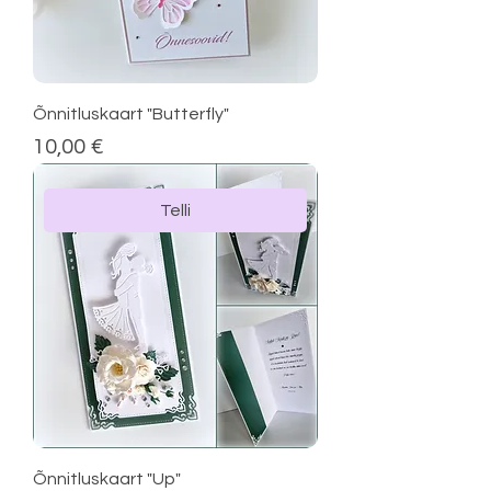
Õnnitluskaart "Butterfly"
Price
10,00 €
Telli
Õnnitluskaart "Up"