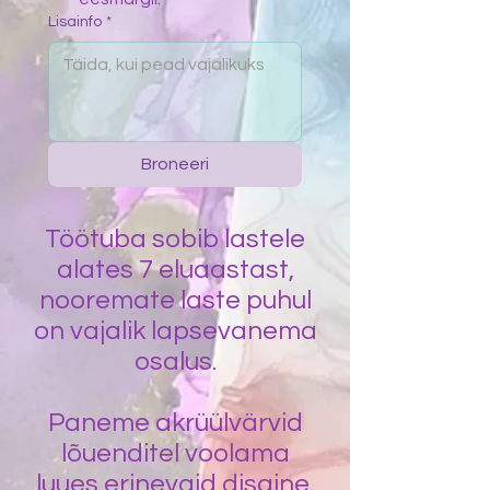
Lisainfo
*
Broneeri
Töötuba sobib lastele
alates 7 eluaastast,
nooremate laste puhul
on vajalik lapsevanema
osalus.
Paneme akrüülvärvid
lõuenditel voolama
luues erinevaid disaine.