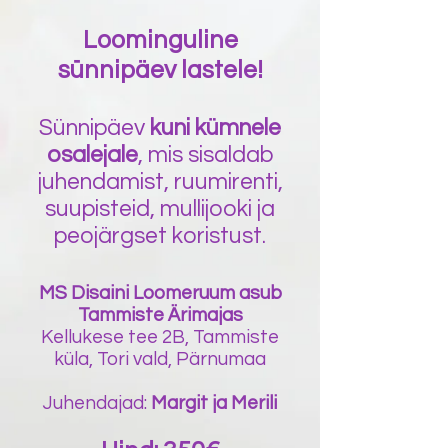
Loominguline
sünnipäev lastele!
Sünnipäev
kuni kümnele
osalejale
, mis sisaldab
juhendamist, ruumirenti,
suupisteid, mullijooki ja
peojärgset koristust.
MS Disaini Loomeruum asub
Tammiste Ärimajas
Kellukese tee 2B, Tammiste
küla, Tori vald, Pärnumaa
Juhendajad:
Margit ja Merili