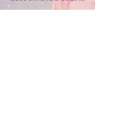
Esimese tunni jooksul
katsetame ja mängime
värvidega ning teises
pooles teeme
mummulisi akrüülpilte.