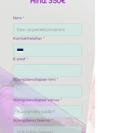
Hind: 350€​​
Nimi
*
Kontakttelefon
*
E-post
*
Sünnipäevalapse nimi
*
Sünnipäevalapse vanus
*
Sünnipäeva teema
*