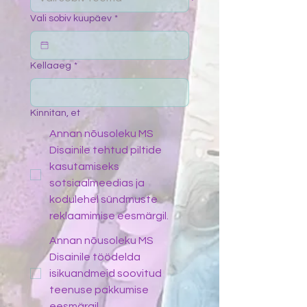
Vali sobiv kuupäev
*
Kellaaeg
*
Kinnitan, et
Annan nõusoleku MS
Disainile tehtud piltide
kasutamiseks
sotsiaalmeedias ja
kodulehel sündmuste
reklaamimise eesmärgil.
Annan nõusoleku MS
Disainile töödelda
isikuandmeid soovitud
teenuse pakkumise
eesmärgil.