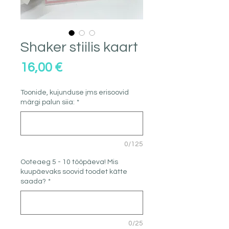
Shaker stiilis kaart
Price
16,00 €
Toonide, kujunduse jms erisoovid
märgi palun siia:
*
0/125
Ooteaeg 5 - 10 tööpäeva! Mis
kuupäevaks soovid toodet kätte
saada?
*
0/25