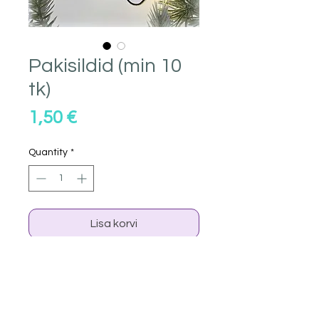
Pakisildid (min 10
tk)
Price
1,50 €
Quantity
*
Lisa korvi
Pakisilt võib olla ka armsa mini
jõulukaardi eest.
Anna oma sõnum edasi eriliselt.