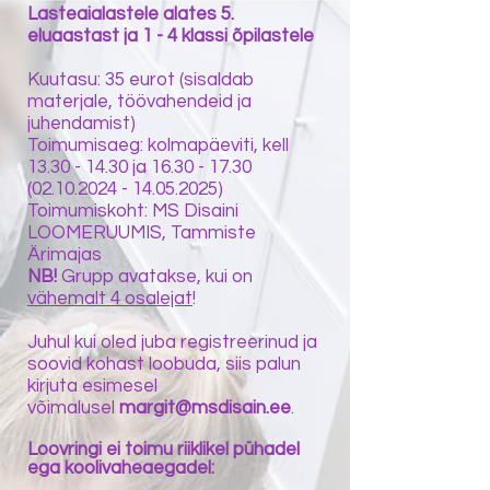
Lasteaialastele alates 5.
eluaastast ja 1 - 4 klassi õpilastele
Kuutasu: 35 eurot (sisaldab
materjale, töövahendeid ja
juhendamist)
Toimumisaeg: kolmapäeviti, kell
13.30 - 14.30 ja 16.30 - 17.30
(02.10.2024 - 14.05.2025)
Toimumiskoht: MS Disaini
LOOMERUUMIS, Tammiste
Ärimajas
NB!
Grupp avatakse, kui on
vähemalt 4 osalejat
!
Juhul kui oled juba registreerinud ja
soovid kohast loobuda, siis palun
kirjuta esimesel
võimalusel
margit@msdisain.ee
.
Loovringi ei toimu riiklikel pühadel
ega koolivaheaegadel: