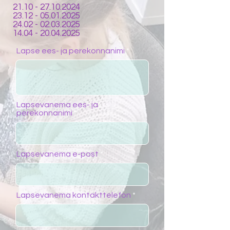
21.10 - 27.10.2024
23.12 - 05.01.2025
24.02 - 02.03.2025
14.04 - 20.04.2025
Lapse ees- ja perekonnanimi
Lapsevanema ees- ja
perekonnanimi
Lapsevanema e-post
Lapsevanema kontakttelefon