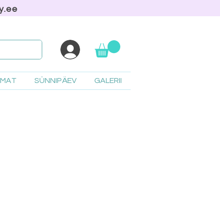
y.ee
AMAT
SÜNNIPÄEV
GALERII