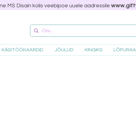
ne MS Disain kolis veebipoe uuele aadressile
www.gift
KÄSITÖÖKAARDID
JÕULUD
KINGIKS
LÕPURA