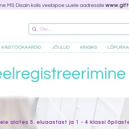
ne MS Disain kolis veebipoe uuele aadressile
www.gift
KÄSITÖÖKAARDID
JÕULUD
KINGIKS
LÕPURA
eelregistreerimine
le alates 5. eluaastast ja 1 - 4 klassi õpilast