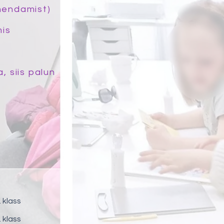
uhendamist)
mis
, siis palun
. klass
. klass