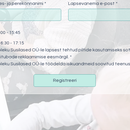
s- ja perekonnanimi
*
Lapsevanema e-post
*
00 - 15:45
:30 - 17:15
eku Susilased OÜ-le lapsest tehtud piltide kasutamiseks sot
itubade reklaamimise eesmärgil.
*
leku Susilased OÜ-le töödelda isikuandmeid soovitud teenus
Registreeri