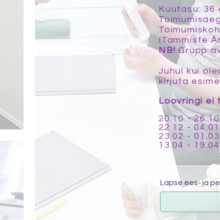
Kuutasu: 36 
Toimumisaeg:
Toimumiskoh
(Tammiste Är
NB!
Grupp av
Juhul kui ol
kirjuta esim
Loovringi ei
20.10 - 26.1
22.12 - 04.0
23.02 - 01.0
13.04 - 19.04
Lapse ees- ja p