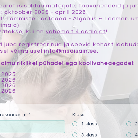
eurot (sisaldab materjale, töövahendeid ja j
 oktoober 2025 - aprill 2026
t: Tammiste Lasteaed - Algoolis & Loomeruu
imaja)
atakse, kui on
vähemalt 4 osalejat
!
ed juba registreerinud ja soovid kohast loobuda
esel võimalusel
info@msdisain.ee
.
 toimu riiklikel pühadel ega koolivaheaegadel:
0.2025
1.2026
3.2026
.2026​
erekonnanimi
*
Klass
1. klass
2
3. klass
4