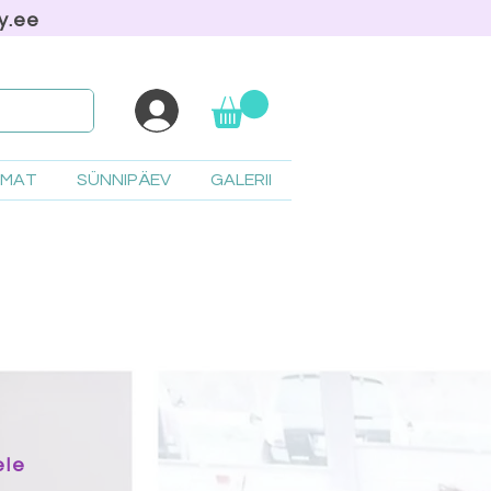
y.ee
AMAT
SÜNNIPÄEV
GALERII
ele