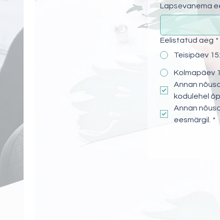
Lapsevanema ee
Eelistatud aeg
*
Teisipäev 15:
Kolmapäev 16
Annan nõusol
kodulehel õp
Annan nõuso
eesmärgil.
*