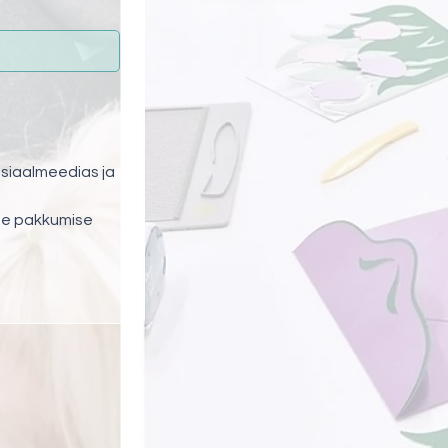
siaalmeedias ja 
e pakkumise 