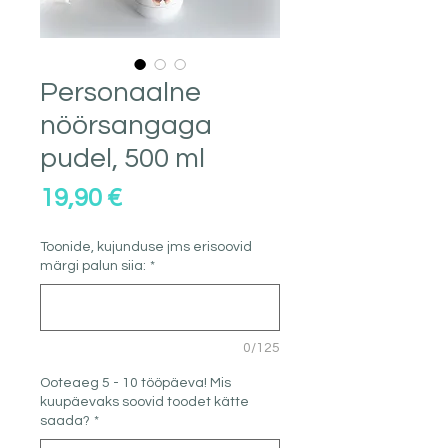
Personaalne
nöörsangaga
pudel, 500 ml
Price
19,90 €
Toonide, kujunduse jms erisoovid
märgi palun siia:
*
0/125
Ooteaeg 5 - 10 tööpäeva! Mis
kuupäevaks soovid toodet kätte
saada?
*